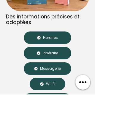
Des informations précises et
adaptées
Horaires
Itinéraire
Messagerie
Wi-Fi
Équipements
Des extras et une boutique
locale
Late chek-in